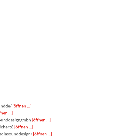
undde/
[öffnen …]
fnen …]
sounddesigngmbh
[öffnen …]
eichert6
[öffnen …]
ediasounddesign/
[öffnen …]