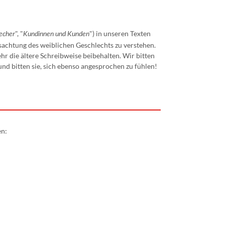
", "
") in unseren Texten
echer
Kundinnen und Kunden
issachtung des weiblichen Geschlechts zu verstehen.
r die ältere Schreibweise beibehalten. Wir bitten
d bitten sie, sich ebenso angesprochen zu fühlen!
en: