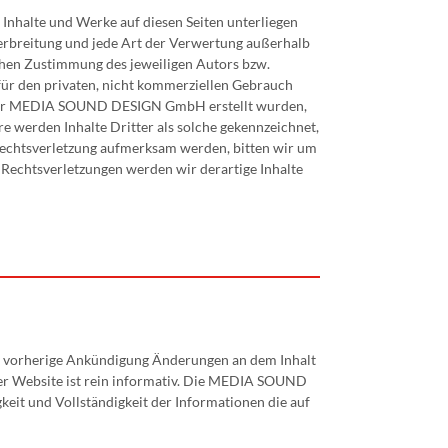
halte und Werke auf diesen Seiten unterliegen
Verbreitung und jede Art der Verwertung außerhalb
chen Zustimmung des jeweiligen Autors bzw.
 für den privaten, nicht kommerziellen Gebrauch
von der MEDIA SOUND DESIGN GmbH erstellt wurden,
e werden Inhalte Dritter als solche gekennzeichnet,
rrechtsverletzung aufmerksam werden, bitten wir um
Rechtsverletzungen werden wir derartige Inhalte
orherige Ankündigung Änderungen an dem Inhalt
er Website ist rein informativ. Die MEDIA SOUND
it und Vollständigkeit der Informationen die auf