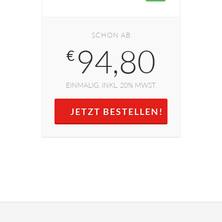
SCHON AB
94,80
€
EINMALIG, INKL. 20% MWST.
JETZT BESTELLEN!