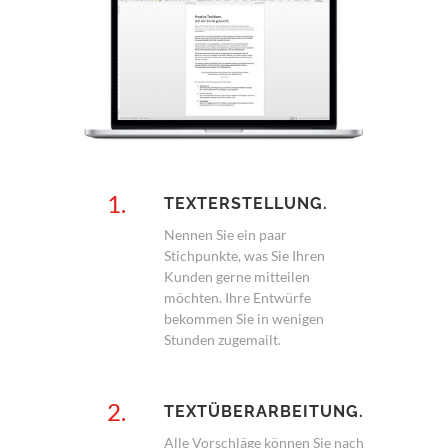
1.
TEXTERSTELLUNG.
Nennen Sie ein paar
Stichpunkte, was Sie Ihren
Kunden gerne mitteilen
möchten. Ihre Entwürfe
bekommen Sie in wenigen
Stunden zugemailt.
2.
TEXTÜBERARBEITUNG.
Alle Vorschläge können Sie nach