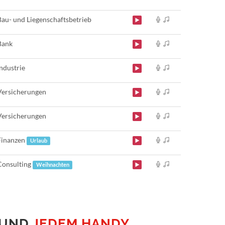
Bau- und Liegenschaftsbetrieb
Bank
Industrie
Versicherungen
Versicherungen
Finanzen
Urlaub
Consulting
Weihnachten
UND
JEDEM HANDY
.