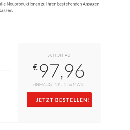
alle Neuproduktionen zu Ihren bestehenden Ansagen
passen.
SCHON AB
97,96
€
EINMALIG, INKL. 24% MWST.
JETZT BESTELLEN!