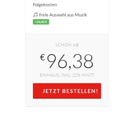
Folgekosten
freie Auswahl aus Musik
+24,40 €
SCHON AB
96,38
€
EINMALIG, INKL. 22% MWST.
JETZT BESTELLEN!