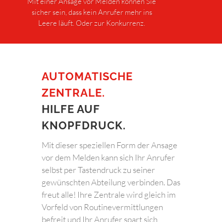
Mit einer Ansage vor Melden können Sie
sicher sein, dass kein Anrufer mehr ins
Leere läuft. Oder zur Konkurrenz.
AUTOMATISCHE
ZENTRALE.
HILFE AUF
KNOPFDRUCK.
Mit dieser speziellen Form der Ansage
vor dem Melden kann sich Ihr Anrufer
selbst per Tastendruck zu seiner
gewünschten Abteilung verbinden. Das
freut alle! Ihre Zentrale wird gleich im
Vorfeld von Routinevermittlungen
befreit und Ihr Anrufer spart sich