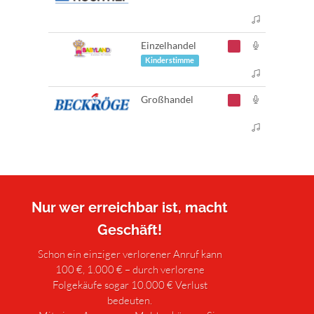
Einzelhandel
Kinderstimme
Großhandel
Nur wer erreichbar ist, macht
Geschäft!
Schon ein einziger verlorener Anruf kann
100 €, 1.000 € – durch verlorene
Folgekäufe sogar 10.000 € Verlust
bedeuten.